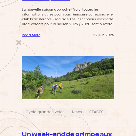
La nouvelle saison approche ! Voici toutes les
informations utiles pour vous réinscrire ou rejoindre le
club Drac Vercors Escalade. Les inscriptions escalade
Drac Vercors pour la saison 2025 / 2026 sont ouvertes
! Que vous soyez déjà adhérent ou que vous
souhaitiez rejoindre le club, retrouvez ici toutes les
Read More
22 juin 2025
informations sur les réinscriptions, les inscriptions
:
des…
S
a
i
s
o
n
2
0
2
5
/
2
0
2
Cycle grandes voies
News
STAGES
6
–
I
n
s
Un week-end de grimpe aux