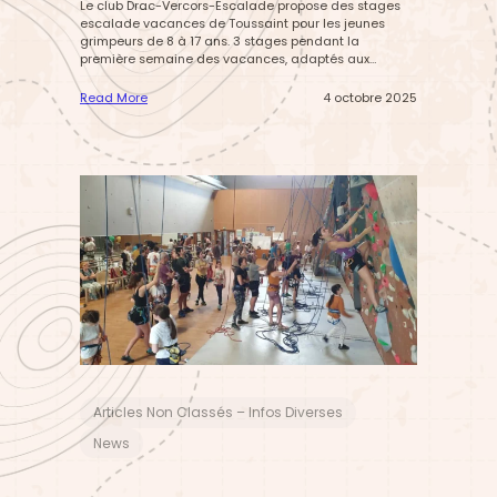
Le club Drac-Vercors-Escalade propose des stages
escalade vacances de Toussaint pour les jeunes
grimpeurs de 8 à 17 ans. 3 stages pendant la
première semaine des vacances, adaptés aux
niveaux et catégories d’âge différents. Ces stages
sont réservés dans un premier temps aux adhérents
Read More
4 octobre 2025
du club, mais pourront accueillir des jeunes extérieurs
:
s’il reste des places. Les…
s
t
a
g
e
s
«
e
s
c
a
l
a
d
Articles Non Classés – Infos Diverses
e
v
News
a
c
a