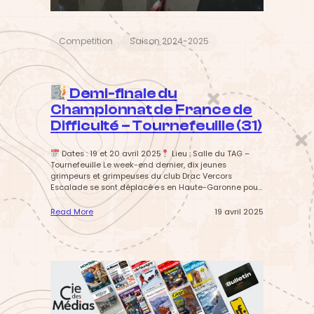
a
v
e
n
Competition
Saison 2024-2025
t
u
r
e
Demi-finale du
i
n
Championnat de France de
o
Difficulté – Tournefeuille (31)
u
b
l
Dates : 19 et 20 avril 2025
Lieu : Salle du TAG –
i
Tournefeuille Le week-end dernier, dix jeunes
a
grimpeurs et grimpeuses du club Drac Vercors
b
Escalade se sont déplacé·e·s en Haute-Garonne pour
l
participer à la demi-finale du Championnat de
e
France de Difficulté, organisée dans l’impressionnante
Read More
19 avril 2025
!
salle du TAG à Tournefeuille. Une compétition
:
nationale exigeante, où les meilleur·e·s athlètes…
D
e
m
i
-
f
i