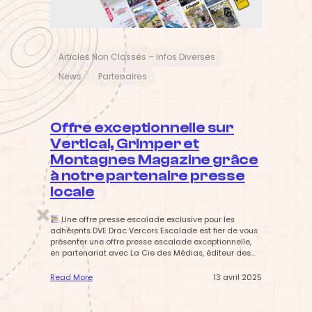
n
a
l
e
d
Articles Non Classés – Infos Diverses
u
News
Partenaires
C
h
a
m
p
Offre exceptionnelle sur
i
Vertical, Grimper et
o
n
Montagnes Magazine grâce
n
à notre partenaire presse
a
t
locale
d
e
Une offre presse escalade exclusive pour les
F
adhérents DVE Drac Vercors Escalade est fier de vous
r
présenter une offre presse escalade exceptionnelle,
a
en partenariat avec La Cie des Médias, éditeur des
n
magazines de référence dans le monde de la
c
montagne et de l’escalade : Vertical, Grimper,
e
Read More
13 avril 2025
Montagnes Magazine et tout les autres magazines
d
:
de notre Partenaire. Grâce à ce…
e
O
D
f