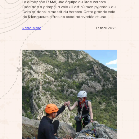
e
Le dimanche 17 MAI, une équipe du Drac Vercors
!
s
Escalade a grimpé la voie « Il est où mon pyjama » au
q
Gerbier, dans le massif du Vercors. Cette grande voie
u
de 5 longueurs offre une escalade variée et une
a
ambiance alpine inoubliable, complétée par une
l
superbe traversée des arêtes du Gerbier. Récit d’une
Read More
17 mai 2025
i
journée bien remplie, entre approche soutenue,
:
f
grimpe…
S
i
o
é
r
s
t
p
i
o
e
u
e
r
s
l
c
e
a
s
l
F
a
r
d
a
e
n
a
c
u
e
G
!
e
r
b
i