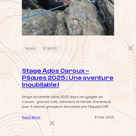
e
r
–
V
e
r
c
o
r
s
News
STAGES
:
«
Stage Ados Caroux –
I
l
Pâques 2025 : Une aventure
e
inoubliable !
s
t
o
Stage escalade ados 2025 dans les gorges du
ù
Caroux : grande voie, coinceurs et terrain d’aventure
m
pour 6 jeunes grimpeurs encadrés par l’équipe DVE.
o
n
Read More
8 mai 2025
p
:
y
S
j
t
a