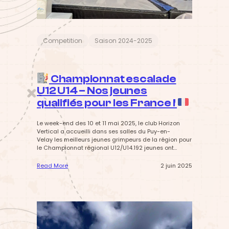
m
p
e
a
u
Competition
Saison 2024-2025
x
a
i
g
Championnat escalade
u
i
U12 U14 – Nos jeunes
l
qualifiés pour les France !
l
e
s
Le week-end des 10 et 11 mai 2025, le club Horizon
d
Vertical a accueilli dans ses salles du Puy-en-
e
Velay les meilleurs jeunes grimpeurs de la région pour
B
le Championnat régional U12/U14.192 jeunes ont
é
démontré tout leur talent dans les trois disciplines
n
: bloc, difficulté et vitesse. Ce championnat régional,
Read More
2 juin 2025
e
organisé par la Ligue Auvergne-Rhône-Alpes FFME,
:
v
réunit chaque année les grimpeurs les plus
i
prometteurs des catégories U12…
C
s
h
e
a
:
m
l
p
e