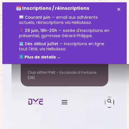
Search
Inscriptions / réinscriptions
✕
Courant juin
— email aux adhérents
actuels, réinscriptions via HelloAsso.
29 juin, 18h-20h
— soirée d'inscriptions en
présentiel, gymnase Gérard Philippe.
Dès début juillet
— inscriptions en ligne
tout l'été, via HelloAsso.
Plus de details →
Club affilié FFME – Escalade à Fontaine
(38)
Rechercher