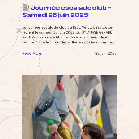
n
Journée escalade club –
c
e
Samedi 28 juin 2025
s
d
e
La journée escalade club du Drac Vercors Escalade
T
revient le samedi 28 juin 2025 au GYMNASE GERARD
o
PHILLIPE pour une édition encore plus conviviale et
u
festive !Ouverte à tous les adhérents, à leurs familles
s
et amis, cette journée est l’occasion de se retrouver
s
autour de notre passion commune : l’escalade.
Read More
22 juin 2025
a
Grimpe pour tous les niveaux, repas partagé,
:
i
barbecue… un…
n
J
t
o
u
»
r
n
é
e
e
s
c
a
l
a
d
e