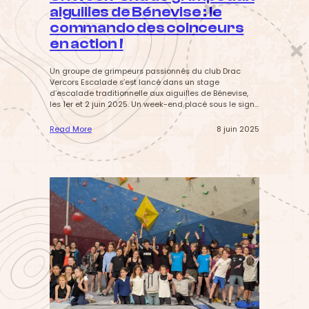
c
aiguilles de Bénevise : le
r
i
commando des coinceurs
p
en action !
t
i
o
Un groupe de grimpeurs passionnés du club Drac
n
Vercors Escalade s’est lancé dans un stage
s
d’escalade traditionnelle aux aiguilles de Bénevise,
e
les 1er et 2 juin 2025. Un week-end placé sous le signe
t
de l’aventure, de la cohésion… et de la météo
R
capricieuse. Première journée : la voie ITA, une entrée
Read More
8 juin 2025
é
en matière exigeante Pour débuter ce…
:
i
U
n
n
s
w
c
e
r
e
i
k
p
-
t
e
i
n
o
d
n
d
s
e
g
r
i