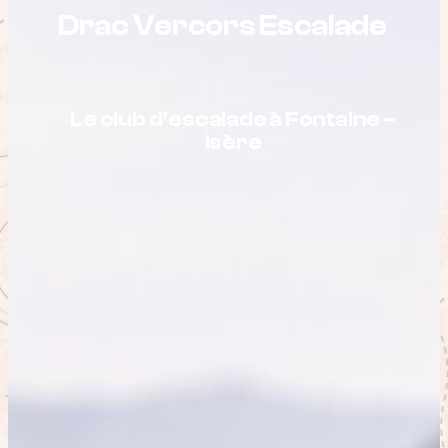
Drac Vercors Escalade
Le club d’escalade à Fontaine –
Isère